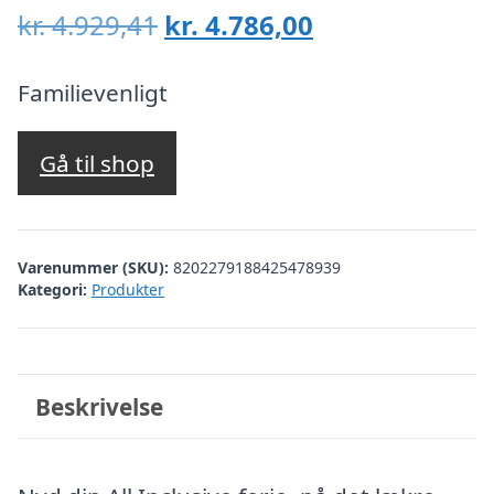
Den
Den
kr.
4.929,41
kr.
4.786,00
oprindelige
aktuelle
pris
pris
Familievenligt
var:
er:
kr. 4.929,41.
kr. 4.786,00.
Gå til shop
Varenummer (SKU):
8202279188425478939
Kategori:
Produkter
Beskrivelse